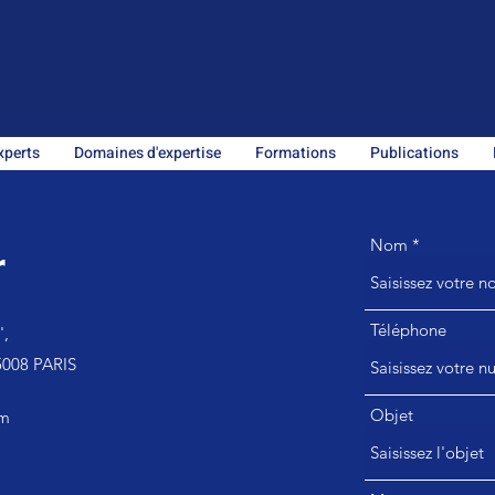
xperts
Domaines d'expertise
Formations
Publications
r
Nom
Téléphone
',
5008 PARIS
Objet
om